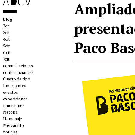
Ampliado
blog
presenta
2ct
3cit
4cit
Paco Ba
5cit
6 cit
7cit
comunicaciones
conferenciantes
Cuarto de tipo
Emergentes
eventos
exposiciones
fundiciones
historia
Homenaje
Mercadillo
noticias