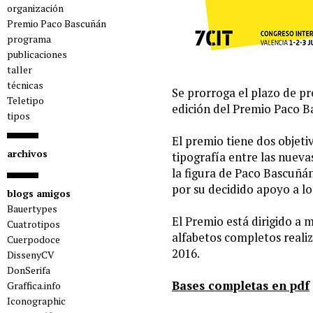
organización
Premio Paco Bascuñán
programa
publicaciones
taller
técnicas
Se prorroga el plazo de pr
Teletipo
edición del Premio Paco Ba
tipos
El premio tiene dos objeti
archivos
tipografía entre las nueva
la figura de Paco Bascuñán
por su decidido apoyo a lo
blogs amigos
Bauertypes
El Premio está dirigido a
Cuatrotipos
alfabetos completos reali
Cuerpodoce
2016.
DissenyCV
DonSerifa
Bases completas en pdf
Graffica.info
Iconographic