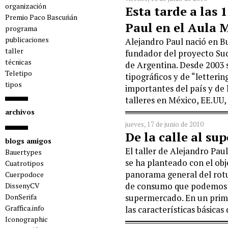
organización
Esta tarde a las 
Premio Paco Bascuñán
Paul en el Aula
programa
publicaciones
Alejandro Paul nació en B
taller
fundador del proyecto Sudt
técnicas
de Argentina. Desde 2003 
Teletipo
tipográficos y de “letteri
tipos
importantes del país y de 
talleres en México, EE.UU,
archivos
jueves, 17 de junio de 2010
De la calle al s
blogs amigos
El taller de Alejandro Pau
Bauertypes
se ha planteado con el obj
Cuatrotipos
panorama general del rot
Cuerpodoce
de consumo que podemos 
DissenyCV
DonSerifa
supermercado. En un prime
Graffica.info
las características básicas
Iconographic