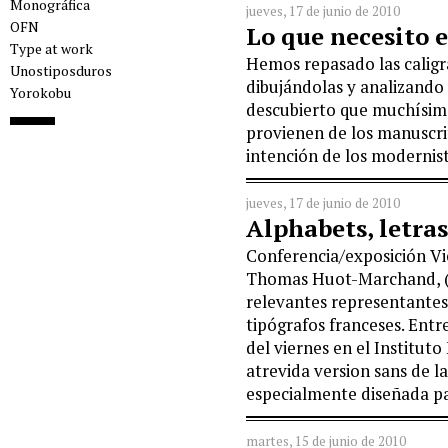
Monográfica
jueves, 17 de junio de 2010
OFN
Lo que necesito e
Type at work
Hemos repasado las caligra
Unostiposduros
dibujándolas y analizando
Yorokobu
descubierto que muchísima
provienen de los manuscrit
intención de los modernis
jueves, 17 de junio de 2010
Alphabets, letras
Conferencia/exposición Vie
Thomas Huot-Marchand, (B
relevantes representantes
tipógrafos franceses. Entr
del viernes en el Institut
atrevida version sans de l
especialmente diseñada pa
martes, 15 de junio de 2010