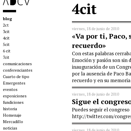
4cit
blog
2ct
viernes, 18 de junio de 2010
3cit
«Va por ti, Paco,
4cit
recuerdo»
5cit
6 cit
Con estas palabras cerraba
7cit
Emoción y pasión son sin 
comunicaciones
inauguración de un Congre
conferenciantes
por la ausencia de Paco B
Cuarto de tipo
recuerdo y en su memoria s
Emergentes
eventos
viernes, 18 de junio de 2010
exposiciones
Sigue el congreso
fundiciones
historia
Puedes seguir el congreso 
Homenaje
http://twitter.com/congre
Mercadillo
noticias
viernes, 18 de junio de 2010