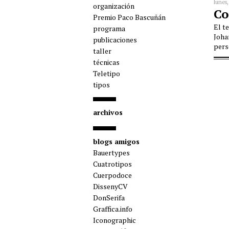
lunes
organización
Co
Premio Paco Bascuñán
El t
programa
Joha
publicaciones
pers
taller
técnicas
Teletipo
tipos
archivos
blogs amigos
Bauertypes
Cuatrotipos
Cuerpodoce
DissenyCV
DonSerifa
Graffica.info
Iconographic