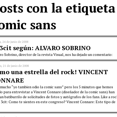
osts con la etiqueta
omic sans
s, 24 de junio de 2008
 3cit según: ALVARO SOBRINO
ro Sobrino, director de la revista Visual, nos ha dejado un comentario:
o, 21 de junio de 2008
mo una estrella del rock! VINCENT
ONNARE
i, mucho “yo tambien odio la comic sans” pero los 5 minutos que hemos
do para entrevistar a Vincent Connare (diseñador de la comic sans) han
un batiburrilo de solicitudes de fotos y autógrafos de los fans. Like a ro
! 3cit: Como te sientes en este congreso? Vincent Connare: Este tipo de