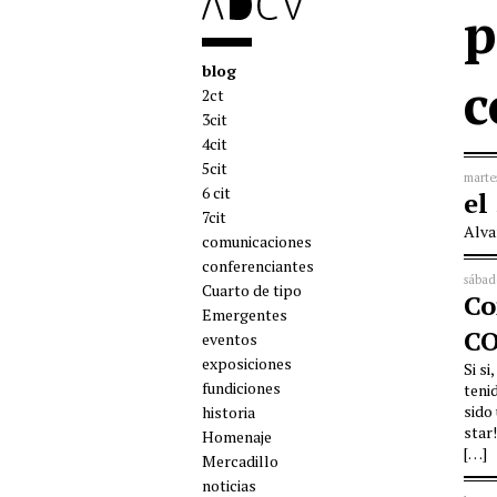
p
blog
c
2ct
3cit
4cit
5cit
marte
6 cit
el
7cit
Alva
comunicaciones
conferenciantes
sábad
Cuarto de tipo
Co
Emergentes
C
eventos
exposiciones
Si s
fundiciones
teni
sido 
historia
star
Homenaje
[…]
Mercadillo
noticias