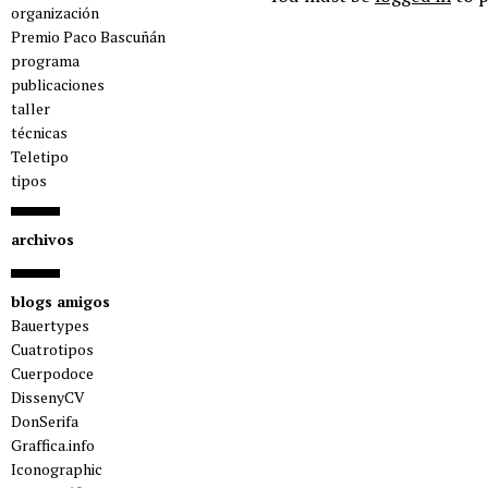
organización
Premio Paco Bascuñán
programa
publicaciones
taller
técnicas
Teletipo
tipos
archivos
blogs amigos
Bauertypes
Cuatrotipos
Cuerpodoce
DissenyCV
DonSerifa
Graffica.info
Iconographic