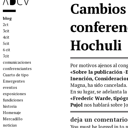
Cambios 
blog
conferen
2ct
3cit
4cit
Hochuli
5cit
6 cit
7cit
comunicaciones
Por motivos ajenos al cong
conferenciantes
«Sobre la publicación -E
Cuarto de tipo
Inención, Consideracio
Emergentes
Magna, ha sido cancelada.
eventos
En su lugar, se adelanta l
exposiciones
«Frederic Warde, tipóg
fundiciones
Pujol
nos hablará sobre Jo
historia
Homenaje
deja un comentario
Mercadillo
noticias
You must be
logged in
to 