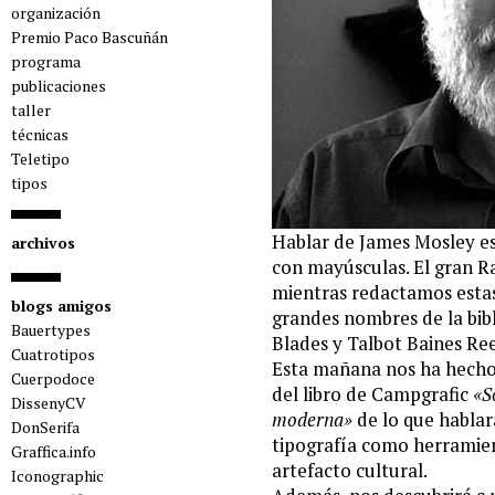
organización
Premio Paco Bascuñán
programa
publicaciones
taller
técnicas
Teletipo
tipos
Hablar de James Mosley es 
archivos
con mayúsculas. El gran R
mientras redactamos estas 
blogs amigos
grandes nombres de la bibl
Bauertypes
Blades y Talbot Baines Re
Cuatrotipos
Esta mañana nos ha hecho 
Cuerpodoce
del libro de Campgrafic
«S
DissenyCV
moderna»
de lo que hablar
DonSerifa
tipografía como herramien
Graffica.info
artefacto cultural.
Iconographic