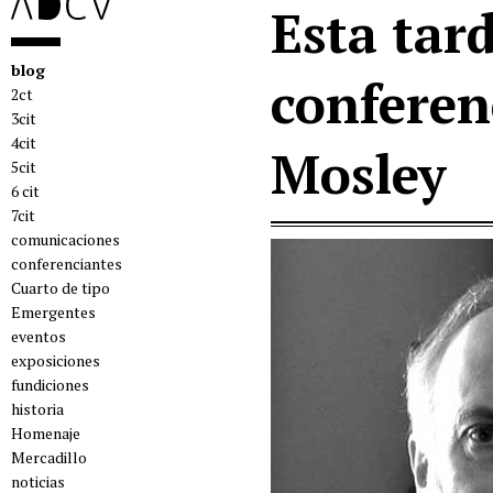
Esta tard
blog
conferen
2ct
3cit
4cit
Mosley
5cit
6 cit
7cit
comunicaciones
conferenciantes
Cuarto de tipo
Emergentes
eventos
exposiciones
fundiciones
historia
Homenaje
Mercadillo
noticias