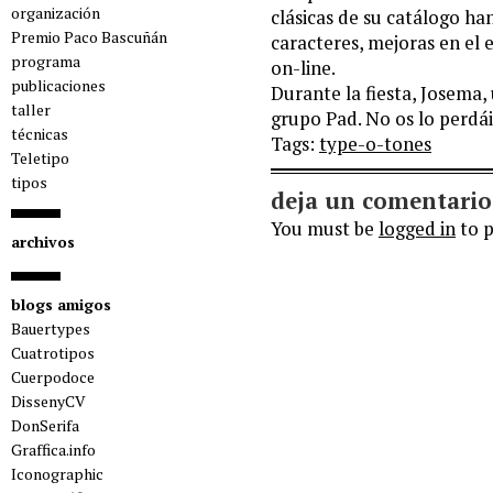
organización
clásicas de su catálogo h
Premio Paco Bascuñán
caracteres, mejoras en el 
programa
on-line.
publicaciones
Durante la fiesta, Josema,
taller
grupo Pad. No os lo perdái
técnicas
Tags:
type-o-tones
Teletipo
tipos
deja un comentario
You must be
logged in
to 
archivos
blogs amigos
Bauertypes
Cuatrotipos
Cuerpodoce
DissenyCV
DonSerifa
Graffica.info
Iconographic