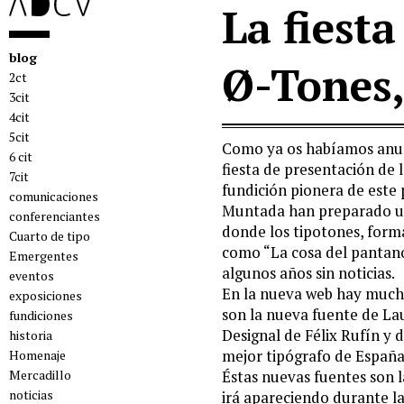
La fiesta
blog
Ø-Tones,
2ct
3cit
4cit
5cit
Como ya os habíamos anunc
6 cit
fiesta de presentación de
7cit
fundición pionera de este 
comunicaciones
Muntada han preparado un
conferenciantes
donde los tipotones, for
Cuarto de tipo
como “La cosa del pantano
Emergentes
algunos años sin noticias.
eventos
En la nueva web hay much
exposiciones
son la nueva fuente de L
fundiciones
Designal de Félix Rufín y 
historia
mejor tipógrafo de España,
Homenaje
Mercadillo
Éstas nuevas fuentes son 
noticias
irá apareciendo durante l